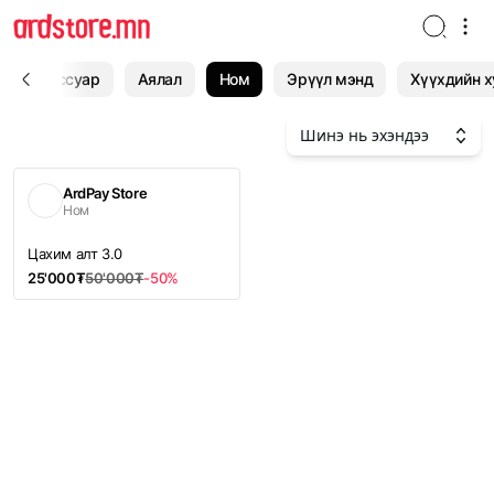
ан, Аксессуар
Аялал
Ном
Эрүүл мэнд
Хүүхдийн х
Шинэ нь эхэндээ
ArdPay Store
Ном
Цахим алт 3.0
25'000₮
50'000₮
-
50
%