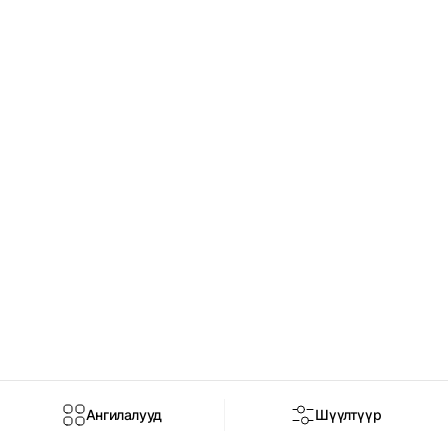
Ангилалууд
Шүүлтүүр
Нүүр
Дэлгүүр
Брэнд
Чат
Нэвтрэх