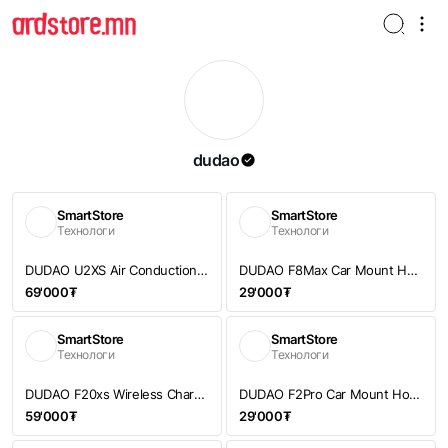
dudao
SmartStore
SmartStore
Технологи
Технологи
DUDAO U2XS Air Conduction Wireless Sports Headphones | Утасгүй чихэвч
DUDAO F8Max Car Mount Holder | Машины гар утас тогтоогч
69'000₮
29'000₮
SmartStore
SmartStore
Технологи
Технологи
DUDAO F20xs Wireless Charging Holder 15W | Машины утасгүй цэнэглэгчтэй тогтоогч
DUDAO F2Pro Car Mount Holder | Машины гар утас тогтоогч
59'000₮
29'000₮