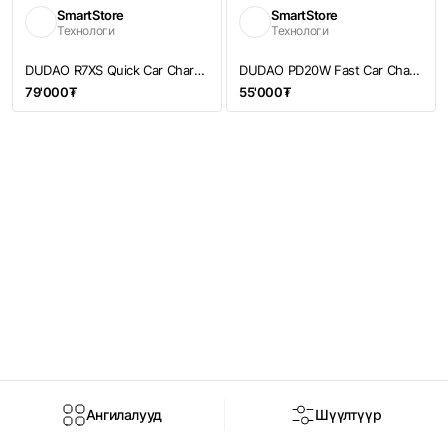
SmartStore
SmartStore
Технологи
Технологи
DUDAO R7XS Quick Car Charger 83W max | Машины түргэн цэнэглэгч
DUDAO PD20W Fast Car Charger 22.5W | Машины цэнэглэгч
79'000₮
55'000₮
Ангилалууд
Шүүлтүүр
Нүүр
Дэлгүүр
Брэнд
Чат
Нэвтрэх