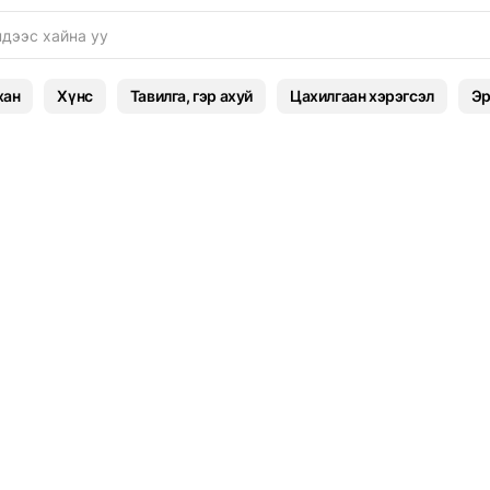
хан
Хүнс
Тавилга, гэр ахуй
Цахилгаан хэрэгсэл
Эр