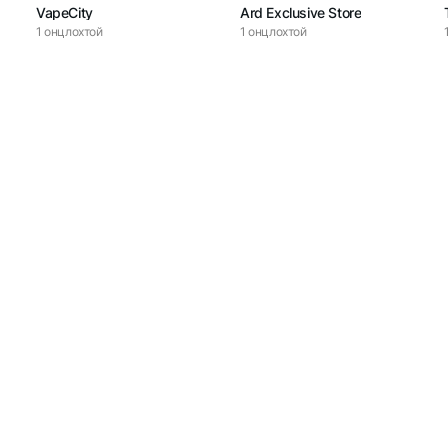
VapeCity
Ard Exclusive Store
1
онцлохтой
1
онцлохтой