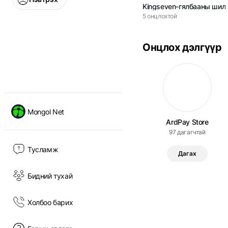
Kingseven-гялбааны шил
5
онцлохтой
Онцлох дэлгүүр
Mongol Net
ArdPay Store
97
дагагчтай
Тусламж
Дагах
Бидний тухай
Холбоо барих