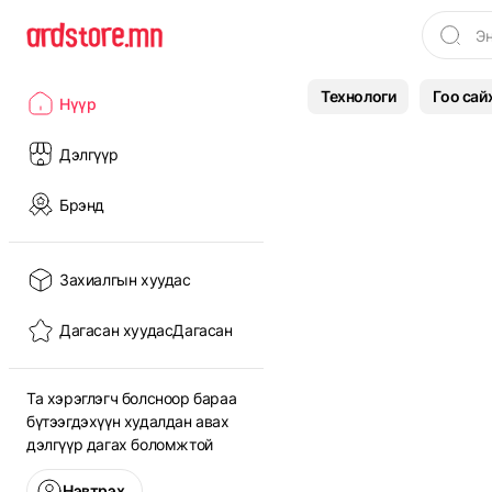
Технологи
Гоо сай
Нүүр
Дэлгүүр
Брэнд
Захиалгын хуудас
Дагасан хуудас
Дагасан
Та хэрэглэгч болсноор бараа
бүтээгдэхүүн худалдан авах
дэлгүүр дагах боломжтой
Нэвтрэх