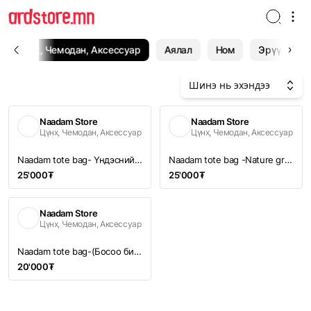
Цүнх, Чемодан, Аксессуар
Аялал
Ном
Эрүүл мэн
Шинэ нь эхэндээ
Naadam Store
Naadam Store
Цүнх, Чемодан, Аксессуар
Цүнх, Чемодан, Аксессуар
Naadam tote bag- Үндэсний их баяр наадам
Naadam tote bag -Nature grow warrior
25'000₮
25'000₮
Naadam Store
Цүнх, Чемодан, Аксессуар
Naadam tote bag-(Босоо бичигтэй)
20'000₮