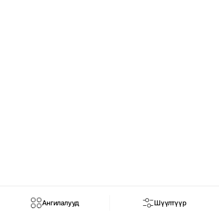
Ангилалууд
Шүүлтүүр
Нүүр
Дэлгүүр
Брэнд
Чат
Нэвтрэх