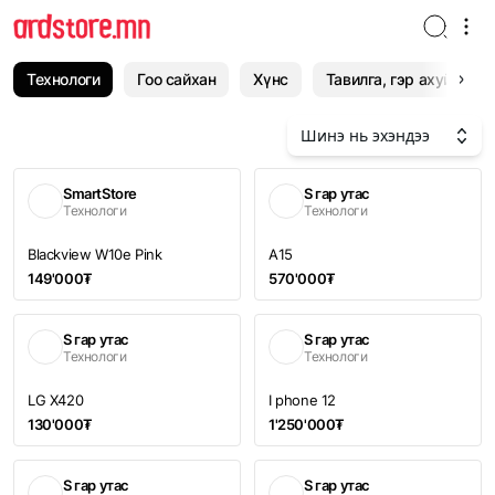
Технологи
Гоо сайхан
Хүнс
Тавилга, гэр ахуй
Шинэ нь эхэндээ
SmartStore
S гар утас
Технологи
Технологи
Blackview W10e Pink
A15
149'000₮
570'000₮
S гар утас
S гар утас
Технологи
Технологи
LG X420
I phone 12
130'000₮
1'250'000₮
S гар утас
S гар утас