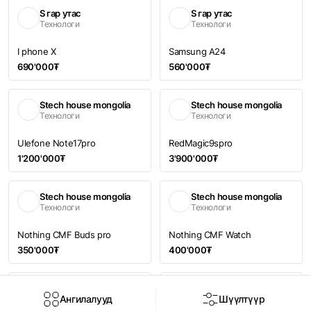
S гар утас
S гар утас
Технологи
Технологи
I phone X
Samsung A24
690'000₮
560'000₮
Stech house mongolia
Stech house mongolia
Технологи
Технологи
Ulefone Note17pro
RedMagic9spro
1'200'000₮
3'900'000₮
Stech house mongolia
Stech house mongolia
Технологи
Технологи
Nothing CMF Buds pro
Nothing CMF Watch
350'000₮
400'000₮
Stech house mongolia
DiDi"s Home shop
Ангилалууд
Шүүлтүүр
Технологи
Технологи
Нүүр
Дэлгүүр
Брэнд
Чат
Нэвтрэх