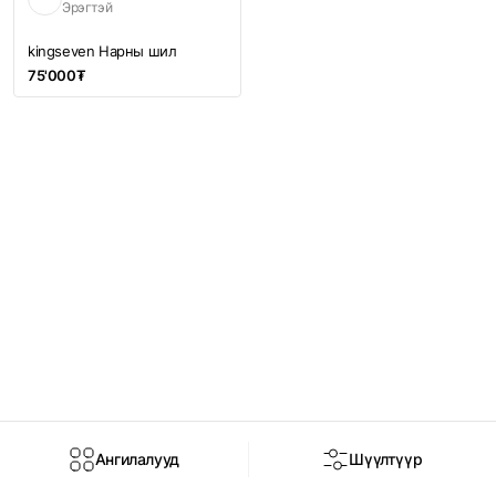
Эрэгтэй
kingseven Нарны шил
75'000₮
Ангилалууд
Шүүлтүүр
Нүүр
Дэлгүүр
Брэнд
Чат
Нэвтрэх