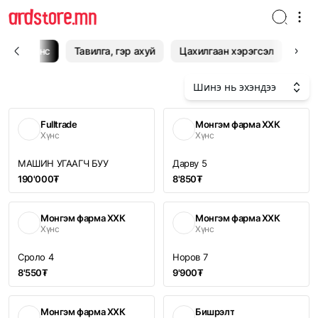
н
Хүнс
Тавилга, гэр ахуй
Цахилгаан хэрэгсэл
Эрэ
Шинэ нь эхэндээ
Fulltrade
Монгэм фарма ХХК
Хүнс
Хүнс
МАШИН УГААГЧ БУУ
Дарву 5
190'000₮
8'850₮
Монгэм фарма ХХК
Монгэм фарма ХХК
Хүнс
Хүнс
Сроло 4
Норов 7
8'550₮
9'900₮
Монгэм фарма ХХК
Бишрэлт