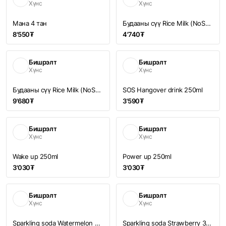
Хүнс
Хүнс
Мана 4 тан
Будааны сүү Rice Milk (NoSugarAdded) 0.5l
8'550₮
4'740₮
Бишрэлт
Бишрэлт
Хүнс
Хүнс
Будааны сүү Rice Milk (NoSugarAdded) 1.5l
SOS Hangover drink 250ml
9'680₮
3'590₮
Бишрэлт
Бишрэлт
Хүнс
Хүнс
Wake up 250ml
Power up 250ml
3'030₮
3'030₮
Бишрэлт
Бишрэлт
Хүнс
Хүнс
Sparkling soda Watermelon 350ml
Sparkling soda Strawberry 350ml