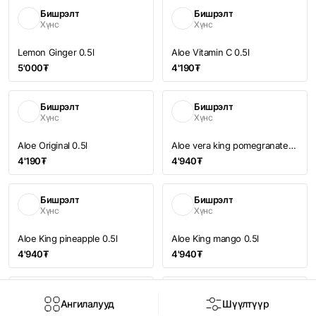
Бишрэлт
Бишрэлт
Хүнс
Хүнс
Lemon Ginger 0.5l
Aloe Vitamin C 0.5l
5'000₮
4'190₮
Бишрэлт
Бишрэлт
Хүнс
Хүнс
Aloe Original 0.5l
Aloe vera king pomegranate 0.5l
4'190₮
4'940₮
Бишрэлт
Бишрэлт
Хүнс
Хүнс
Aloe King pineapple 0.5l
Aloe King mango 0.5l
4'940₮
4'940₮
Бишрэлт
Бишрэлт
Ангилалууд
Шүүлтүүр
Хүнс
Хүнс
Нүүр
Дэлгүүр
Брэнд
Чат
Нэвтрэх