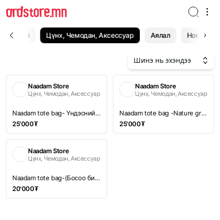
Эмэгтэй
Цүнх, Чемодан, Аксессуар
Аялал
Ном
Шинэ нь эхэндээ
Naadam Store
Naadam Store
Цүнх, Чемодан, Аксессуар
Цүнх, Чемодан, Аксессуар
Naadam tote bag- Үндэсний их баяр наадам
Naadam tote bag -Nature grow warrior
25'000₮
25'000₮
Naadam Store
Цүнх, Чемодан, Аксессуар
Naadam tote bag-(Босоо бичигтэй)
20'000₮