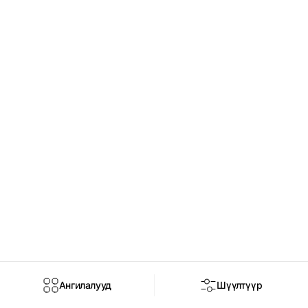
Ангилалууд
Шүүлтүүр
Нүүр
Дэлгүүр
Брэнд
Чат
Нэвтрэх