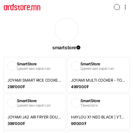
smartstore
SmartStore
SmartStore
Цахилгаан хэрэгсэл
Цахилгаан хэрэгсэл
JOYAMI SMART RICE COOKER 1.6L L1 | УХААЛАГ БУДАА АГШААГЧ
JOYAMI MULTI COOKER - ТОСГҮЙ ШАРАГЧ БИТҮҮ ЧАНАГЧ
299'000₮
499'000₮
SmartStore
SmartStore
Цахилгаан хэрэгсэл
Технологи
JOYAMI JA2 AIR FRYER DOUBLE BASKETS 7.6L | 2 САГСТАЙ ТОСГҮЙ ШАРАГЧ
HAYLOU X1 NEO BLACK | УТАСГҮЙ ЧИХЭВЧ
399'000₮
99'000₮