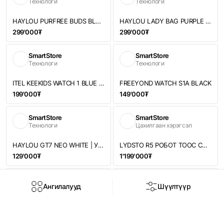
Технологи
Технологи
HAYLOU PURFREE BUDS BLACK OW01 | УТАСГҮЙ ЧИХЭВЧ
HAYLOU LADY BAG PURPLE | УТАСГҮЙ ЧИХЭВЧ
299'000₮
299'000₮
SmartStore
SmartStore
Технологи
Технологи
ITEL KEEKIDS WATCH 1 BLUE | ХҮҮХДИЙН УХААЛАГ ЦАГ
FREEYOND WATCH S1A BLACK
199'000₮
149'000₮
SmartStore
SmartStore
Технологи
Цахилгаан хэрэгсэл
HAYLOU GT7 NEO WHITE | УТАСГҮЙ ЧИХЭВЧ
LYDSTO R5 РОБОТ ТООС СОРОГЧ
129'000₮
1'199'000₮
SmartStore
SmartStore
Ангилалууд
Шүүлтүүр
Цахилгаан хэрэгсэл
Технологи
Нүүр
Дэлгүүр
Брэнд
Чат
Нэвтрэх
LYDSTO H2 МИНИ ТООС СОРОГЧ
LYDSTO СОГТУУРАЛ ХЭМЖИГЧ
199'000₮
99'000₮