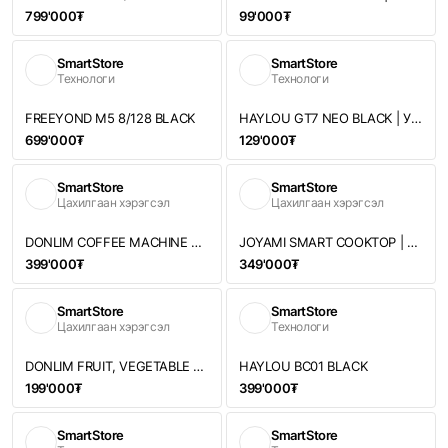
799'000₮
99'000₮
SmartStore
SmartStore
Технологи
Технологи
FREEYOND M5 8/128 BLACK
HAYLOU GT7 NEO BLACK | УТАСГҮЙ ЧИХЭВЧ
699'000₮
129'000₮
SmartStore
SmartStore
Цахилгаан хэрэгсэл
Цахилгаан хэрэгсэл
DONLIM COFFEE MACHINE DL-6400 | КОФЕ ЧАНАГЧ
JOYAMI SMART COOKTOP | УХААЛАГ ИНДУКЦ ПЛИТК
399'000₮
349'000₮
SmartStore
SmartStore
Цахилгаан хэрэгсэл
Технологи
DONLIM FRUIT, VEGETABLE PURIFIER DL-001 | ЖИМС НОГОО АРИУТГАГЧ
HAYLOU BC01 BLACK
199'000₮
399'000₮
SmartStore
SmartStore