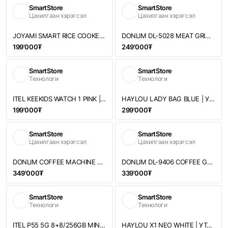
SmartStore
SmartStore
Цахилгаан хэрэгсэл
Цахилгаан хэрэгсэл
JOYAMI SMART RICE COOKER 0.8L S1 | УХААЛАГ БУДАА АГШААГЧ
DONLIM DL-5028 MEAT GRINDER
199'000₮
249'000₮
SmartStore
SmartStore
Технологи
Технологи
ITEL KEEKIDS WATCH 1 PINK | ХҮҮХДИЙН УХААЛАГ ЦАГ
HAYLOU LADY BAG BLUE | УТАСГҮЙ ЧИХЭВЧ
199'000₮
299'000₮
SmartStore
SmartStore
Цахилгаан хэрэгсэл
Цахилгаан хэрэгсэл
DONLIM COFFEE MACHINE DL-KF5400 | КОФЕ ЧАНАГЧ
DONLIM DL-9406 COFFEE GRINDER
349'000₮
339'000₮
SmartStore
SmartStore
Технологи
Технологи
ITEL P55 5G 8+8/256GB MINT GREEN
HAYLOU X1 NEO WHITE | УТАСГҮЙ ЧИХЭВЧ