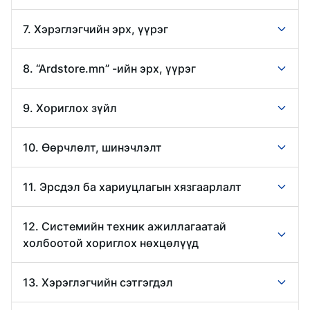
7. Хэрэглэгчийн эрх, үүрэг
8. “Ardstore.mn” -ийн эрх, үүрэг
9. Хориглох зүйл
10. Өөрчлөлт, шинэчлэлт
11. Эрсдэл ба хариуцлагын хязгаарлалт
12. Системийн техник ажиллагаатай
холбоотой хориглох нөхцөлүүд
13. Хэрэглэгчийн сэтгэгдэл