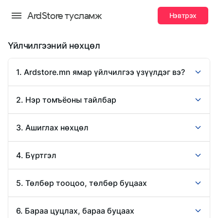
ArdStore тусламж
Нэвтрэх
Үйлчилгээний нөхцөл
1. Ardstore.mn ямар үйлчилгээ үзүүлдэг вэ?
2. Нэр томъёоны тайлбар
3. Ашиглах нөхцөл
4. Бүртгэл
5. Төлбөр тооцоо, төлбөр буцаах
6. Бараа цуцлах, бараа буцаах